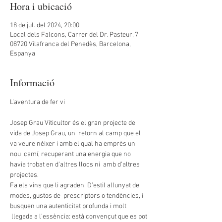
Hora i ubicació
18 de jul. del 2024, 20:00
Local dels Falcons, Carrer del Dr. Pasteur, 7,
08720 Vilafranca del Penedès, Barcelona,
Espanya
Informació
Josep Grau Viticultor és el gran projecte de 
vida de Josep Grau, un  retorn al camp que el 
va veure néixer i amb el qual ha emprès un 
nou  camí, recuperant una energia que no 
havia trobat en d’altres llocs ni  amb d’altres 
projectes.
Fa els vins que li agraden. D’estil allunyat de 
modes, gustos de  prescriptors o tendències, i 
busquen una autenticitat profunda i molt 
 llegada a l’essència: està convençut que es pot 