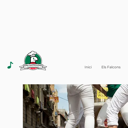
Inici
Els Falcons