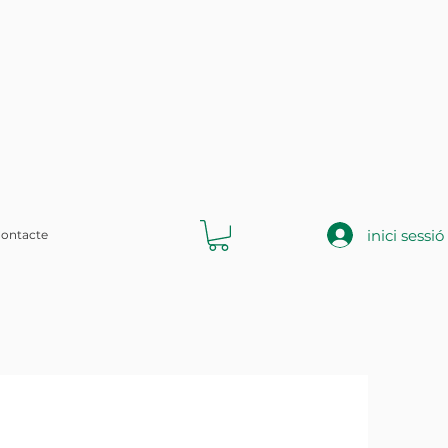
inici sessió
ontacte