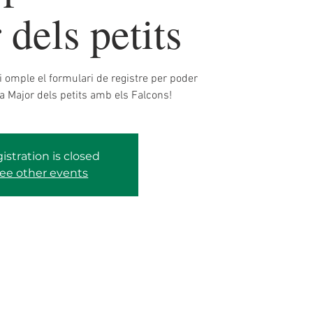
dels petits
 i omple el formulari de registre per poder
ta Major dels petits amb els Falcons!
istration is closed
ee other events