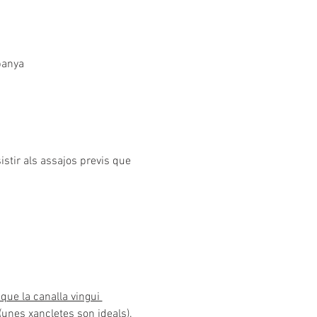
panya
istir als assajos previs que 
 que la canalla vingui 
(unes xancletes son ideals).