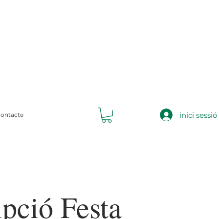
inici sessió
ontacte
ipció Festa