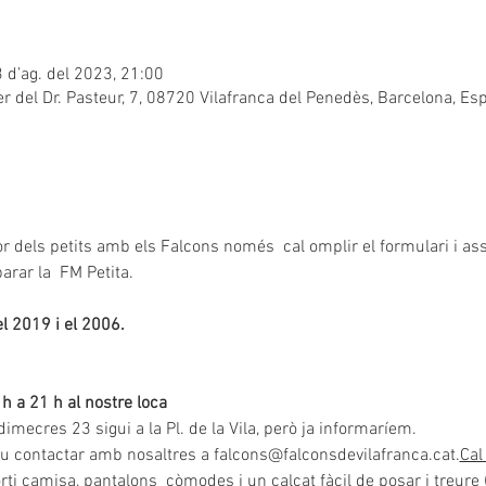
3 d’ag. del 2023, 21:00
er del Dr. Pasteur, 7, 08720 Vilafranca del Penedès, Barcelona, Es
or dels petits amb els Falcons només  cal omplir el formulari i ass
rar la  FM Petita.  
l 2019 i el 2006.
 h a 21 h al nostre loca
dimecres 23 sigui a la Pl. de la Vila, però ja informaríem.
deu contactar amb nosaltres a falcons@falconsdevilafranca.cat.
Cal
ti camisa, pantalons  còmodes i un calçat fàcil de posar i treure 