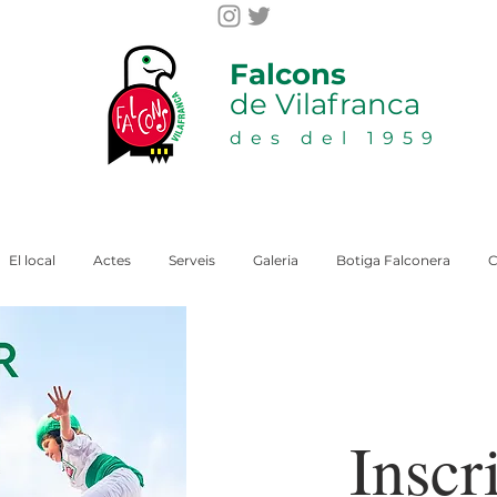
Falcons
de Vilafranca
des del 1959
El local
Actes
Serveis
Galeria
Botiga Falconera
C
Inscr