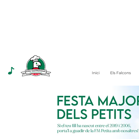
Inici
Els Falcons