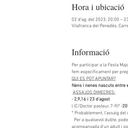
Hora i ubicació
02 d’ag. del 2023, 20:00 – 2
Vilafranca del Penedès, Carr
Informació
Per participar a la Festa Maj
fem específicament per prepa
QUI ES POT APUNTAR?
Nens i nenes nascuts entre e
ASSAJOS DIMECRES:
· 2,9,16 i 23 d'agost 
l (C/Doctor pasteur, 7-9)*
 ·20
* Probablement, l'assaig del 
  Per a qualsevol dubte, po
acompanyada d'un adult i por