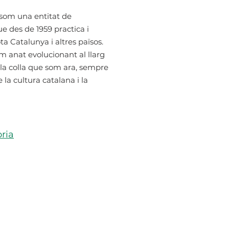
 som una entitat de
e des de 1959 practica i
ota Catalunya i altres països.
m anat evolucionant al llarg
r la colla que som ara, sempre
e la cultura catalana i la
òria