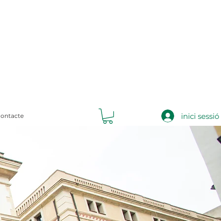
inici sessió
ontacte