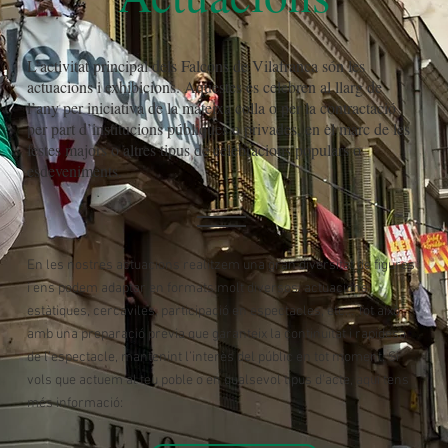
L’activitat principal dels Falcons de Vilafranca són les
actuacions i exhibicions. Aquestes es celebren al llarg de
l’any per iniciativa de la mateixa colla o per la contractació
per part d’institucions públiques o privades, en el marc de les
festes majors o altres tipus de celebracions populars o
esdeveniments.
En les nostres actuacions realitzem una gran diversitat de figures
i ens podem adaptar en formats molt diversos: actuacions
estàtiques, cercaviles, participació en espectacles, etc… Tot això
amb una preparació prèvia que garanteix la continuïtat i rapidesa
de l’espectacle, mantenint l’interès del públic en tot moment. Si
vols que actuem al teu poble o en qualsevol tipus d'acte, aquí tens
més informació: